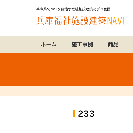
兵庫県でNo1を目指す福祉施設建築のプロ集団
ホーム
施工事例
商品
233